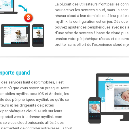
La plupart des utilisateurs n'ont pas les co
pour activer les services cloud, mais ils son
réseau cloud à leur domicile ou à leur petite 
mydlink, la configuration est un jeu. Dès qu
pouvez ajouter des périphériques avec nos ap
d'une série de services à base de cloud puiss
tension votre périphérique réseau et de suiv
profiter sans effort de l'expérience cloud myd
importe quand
 des services haut débit mobiles, il est
ernet où que vous soyez ou presque. Avec
s mobiles mydlink pour iOS et Android, les
rôle des périphériques mydlink où qu'ils se
urs et les dirigeants de petites
x périphériques cloud D-Link sur leurs
le portail web à l'adresse mydlink.com
 services cloud puissants alliés à des
 permettent de contrôler votre réseau à tout