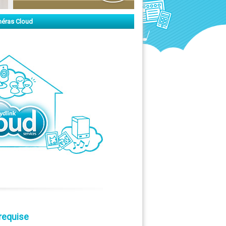
éras Cloud
requise